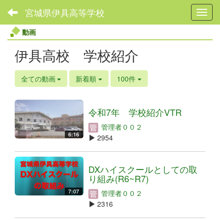
宮城県伊具高等学校
Toggl
動画
伊具高校 学校紹介
全ての動画
新着順
100件
令和7年 学校紹介VTR
管理者００２
6:16
2954
DXハイスクールとしての取
り組み(R6~R7)
7:07
管理者００２
2316