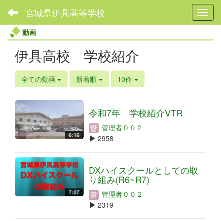
宮城県伊具高等学校
Toggl
動画
伊具高校 学校紹介
全ての動画
新着順
10件
令和7年 学校紹介VTR
管理者００２
6:16
2958
DXハイスクールとしての取
り組み(R6~R7)
7:07
管理者００２
2319