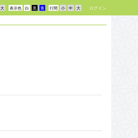
ログイン
表示色
行間