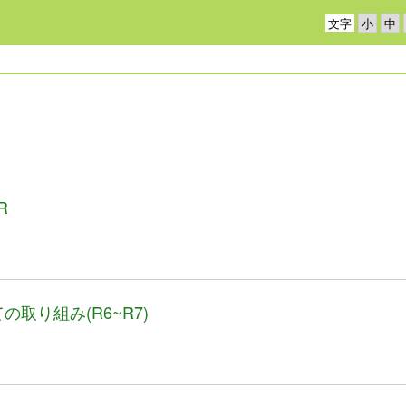
文字
R
取り組み(R6~R7)