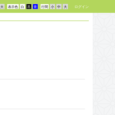
ログイン
表示色
行間