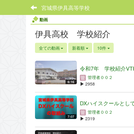
宮城県伊具高等学校
動画
伊具高校 学校紹介
全ての動画
新着順
10件
令和7年 学校紹介VT
管理者００２
6:16
2958
DXハイスクールとしての
管理者００２
7:07
2319