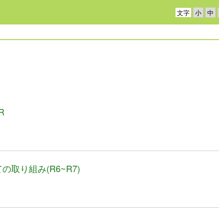
文字
R
取り組み(R6~R7)