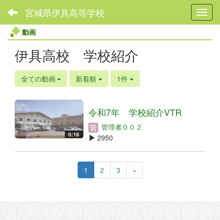
宮城県伊具高等学校
Toggl
動画
伊具高校 学校紹介
全ての動画
新着順
1件
令和7年 学校紹介VTR
管理者００２
6:16
2950
1
2
3
»