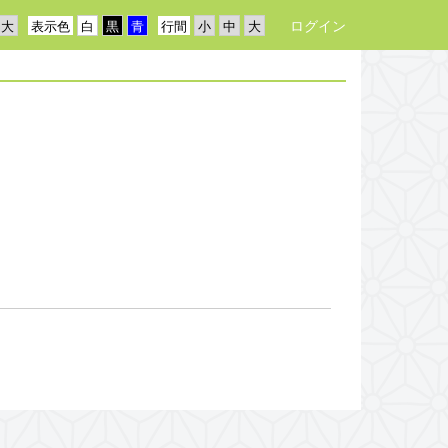
ログイン
表示色
行間