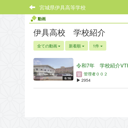
宮城県伊具高等学校
動画
伊具高校 学校紹介
全ての動画
新着順
1件
令和7年 学校紹介VT
管理者００２
6:16
2954