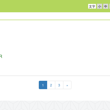
文字
R
1
2
3
»