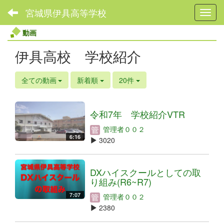
宮城県伊具高等学校
Toggl
動画
伊具高校 学校紹介
全ての動画
新着順
20件
令和7年 学校紹介VTR
管理者００２
6:16
3020
DXハイスクールとしての取
り組み(R6~R7)
7:07
管理者００２
2380