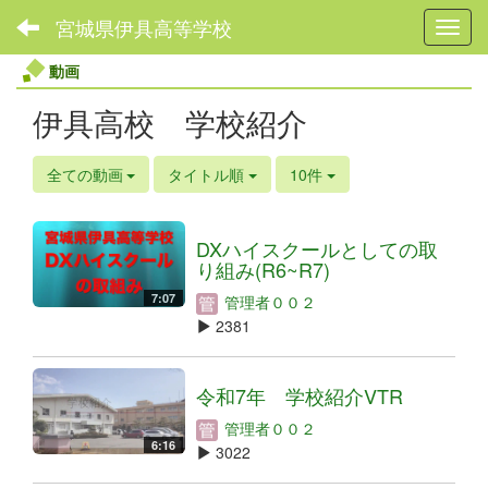
宮城県伊具高等学校
Toggl
動画
伊具高校 学校紹介
全ての動画
タイトル順
10件
DXハイスクールとしての取
り組み(R6~R7)
7:07
管理者００２
2381
令和7年 学校紹介VTR
管理者００２
6:16
3022