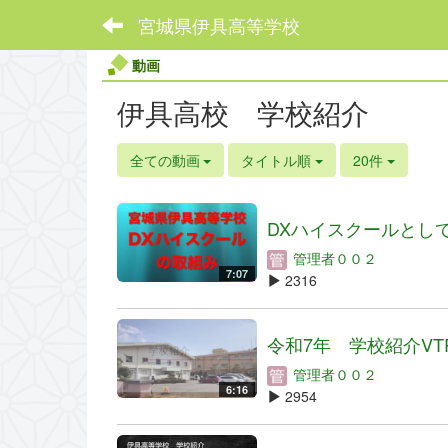
宮城県伊具高等学校
動画
伊具高校 学校紹介
全ての動画
タイトル順
20件
DXハイスクールとしての
管理者００２
7:07
2316
令和7年 学校紹介VT
管理者００２
6:16
2954