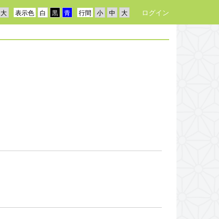
ログイン
表示色
行間