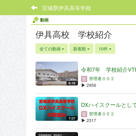
宮城県伊具高等学校
動画
伊具高校 学校紹介
全ての動画
新着順
10件
令和7年 学校紹介VT
管理者００２
6:16
2956
DXハイスクールとしての
管理者００２
7:07
2317