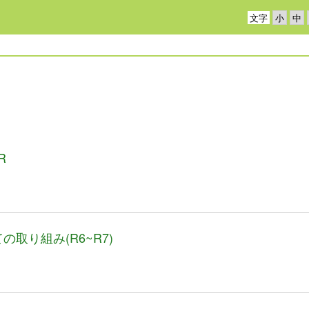
文字
R
取り組み(R6~R7)