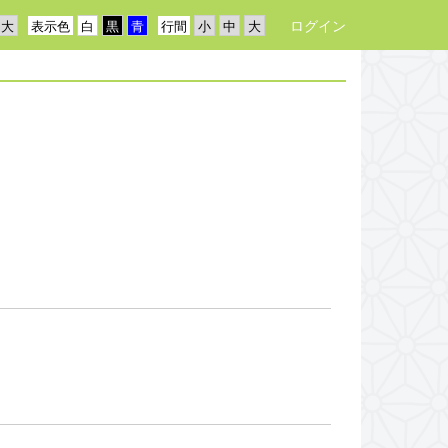
ログイン
表示色
行間