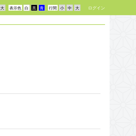
ログイン
表示色
行間