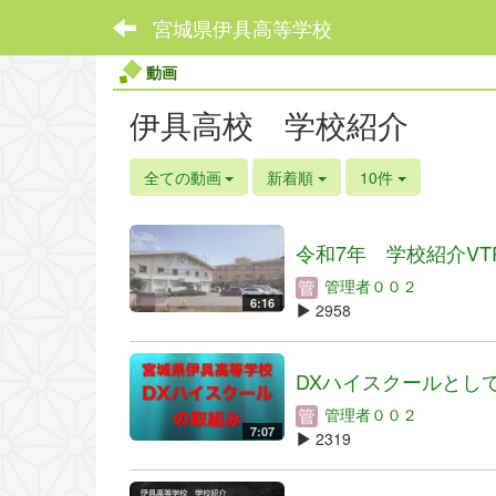
宮城県伊具高等学校
動画
伊具高校 学校紹介
全ての動画
新着順
10件
令和7年 学校紹介VT
管理者００２
6:16
2958
DXハイスクールとしての
管理者００２
7:07
2319