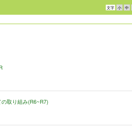
文字
R
取り組み(R6~R7)