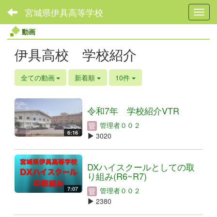
宮城県伊具高等学校
Toggl
動画
伊具高校 学校紹介
全ての動画
新着順
10件
令和7年 学校紹介VTR
管理者００２
6:16
3020
DXハイスクールとしての取
り組み(R6~R7)
7:07
管理者００２
2380