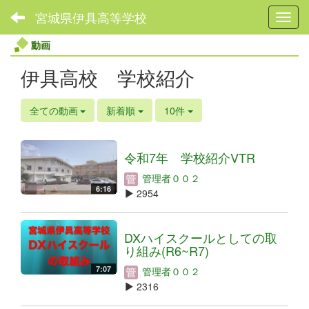
宮城県伊具高等学校
Toggl
動画
伊具高校 学校紹介
全ての動画
新着順
10件
令和7年 学校紹介VTR
管理者００２
6:16
2954
DXハイスクールとしての取
り組み(R6~R7)
7:07
管理者００２
2316