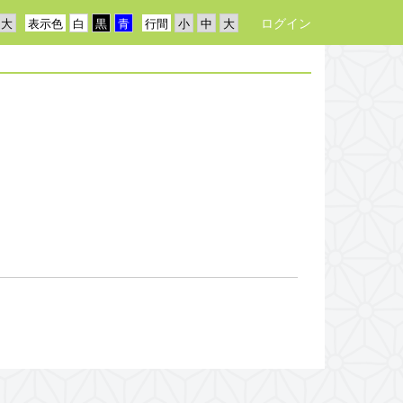
ログイン
表示色
行間