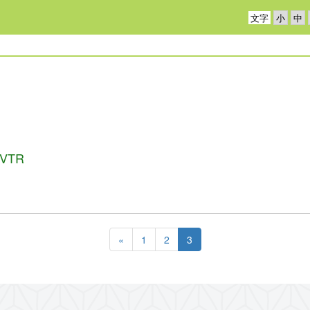
文字
VTR
«
1
2
3