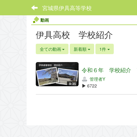
宮城県伊具高等学校
動画
伊具高校 学校紹介
全ての動画
新着順
1件
令和６年 学校紹介 
管理者Y
9:35
6722