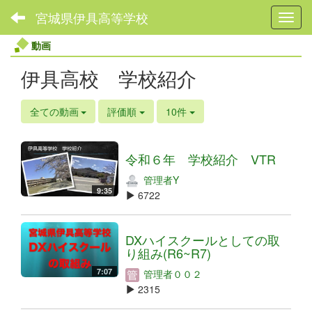
宮城県伊具高等学校
Toggl
動画
伊具高校 学校紹介
全ての動画
評価順
10件
令和６年 学校紹介 VTR
管理者Y
9:35
6722
DXハイスクールとしての取
り組み(R6~R7)
7:07
管理者００２
2315