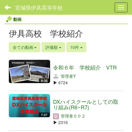
宮城県伊具高等学校
Toggl
動画
伊具高校 学校紹介
全ての動画
評価順
10件
令和６年 学校紹介 VTR
管理者Y
9:35
6724
DXハイスクールとしての取
り組み(R6~R7)
7:07
管理者００２
2316