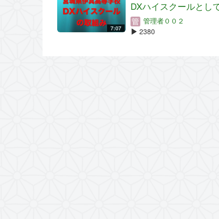
DXハイスクールとしての
管理者００２
7:07
2380