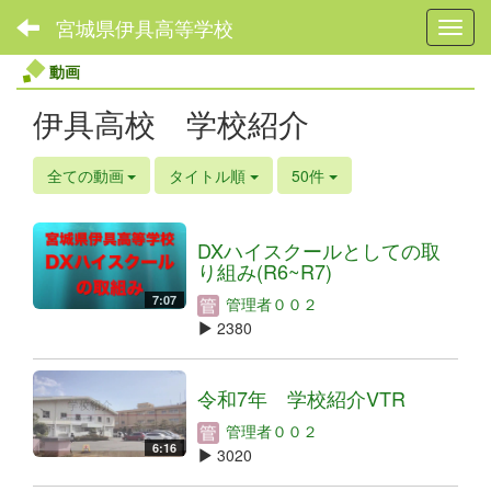
宮城県伊具高等学校
Toggl
動画
伊具高校 学校紹介
全ての動画
タイトル順
50件
DXハイスクールとしての取
り組み(R6~R7)
7:07
管理者００２
2380
令和7年 学校紹介VTR
管理者００２
6:16
3020