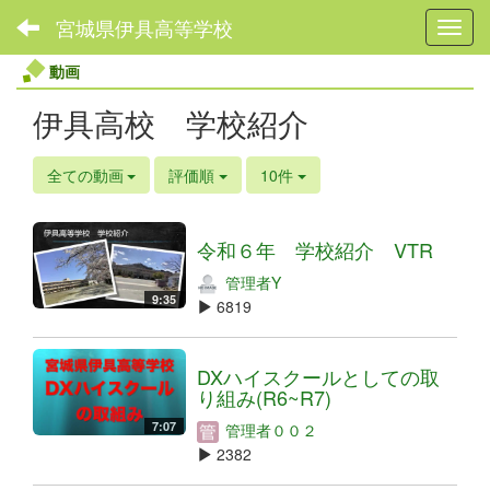
宮城県伊具高等学校
Toggl
動画
伊具高校 学校紹介
全ての動画
評価順
10件
令和６年 学校紹介 VTR
管理者Y
9:35
6819
DXハイスクールとしての取
り組み(R6~R7)
7:07
管理者００２
2382