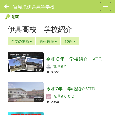
宮城県伊具高等学校
Toggl
動画
伊具高校 学校紹介
全ての動画
再生数順
10件
令和６年 学校紹介 VTR
管理者Y
9:35
6722
令和7年 学校紹介VTR
管理者００２
6:16
2954