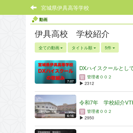
宮城県伊具高等学校
動画
伊具高校 学校紹介
全ての動画
タイトル順
5件
DXハイスクールとしての
管理者００２
7:07
2312
令和7年 学校紹介VT
管理者００２
6:16
2950