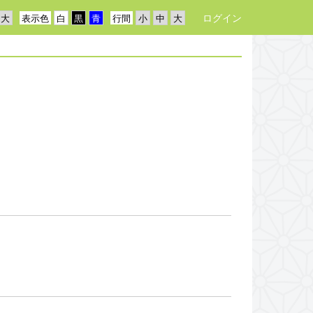
ログイン
表示色
行間