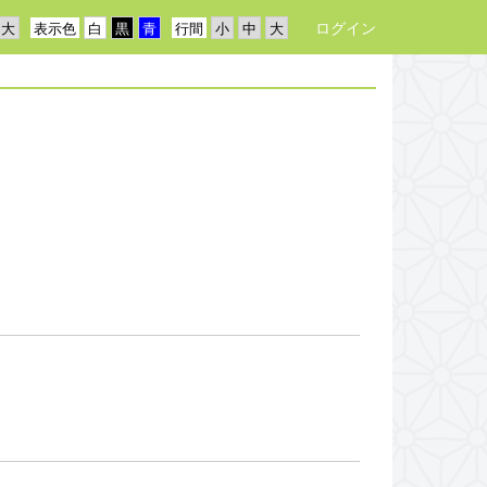
ログイン
表示色
行間