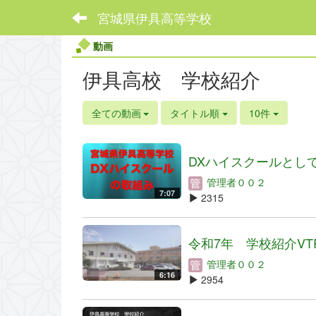
宮城県伊具高等学校
動画
伊具高校 学校紹介
全ての動画
タイトル順
10件
DXハイスクールとしての
管理者００２
7:07
2315
令和7年 学校紹介VT
管理者００２
6:16
2954