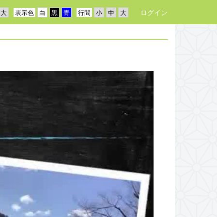
ログイン
表示色
行間