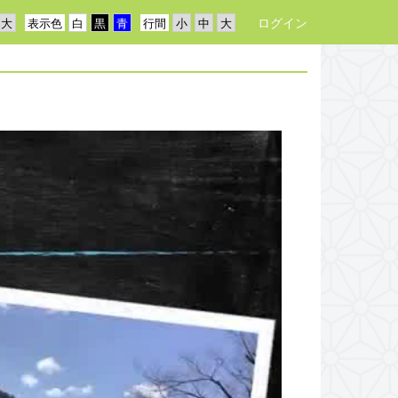
ログイン
表示色
行間