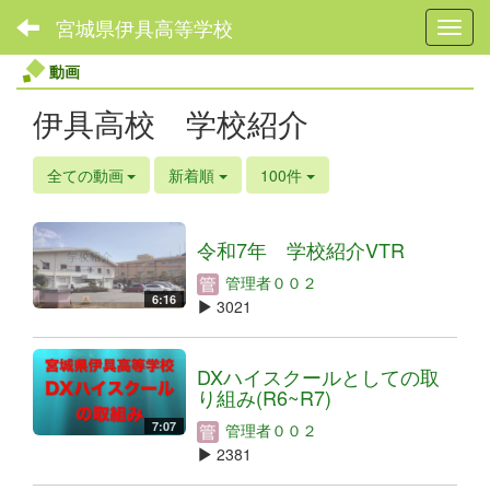
宮城県伊具高等学校
Toggl
動画
伊具高校 学校紹介
全ての動画
新着順
100件
令和7年 学校紹介VTR
管理者００２
6:16
3021
DXハイスクールとしての取
り組み(R6~R7)
7:07
管理者００２
2381