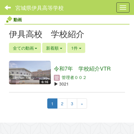
宮城県伊具高等学校
Toggl
動画
伊具高校 学校紹介
全ての動画
新着順
1件
令和7年 学校紹介VTR
管理者００２
6:16
3021
1
2
3
»