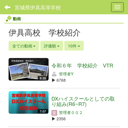
宮城県伊具高等学校
Toggl
動画
伊具高校 学校紹介
全ての動画
評価順
10件
令和６年 学校紹介 VTR
管理者Y
9:35
6768
DXハイスクールとしての取
り組み(R6~R7)
7:07
管理者００２
2356