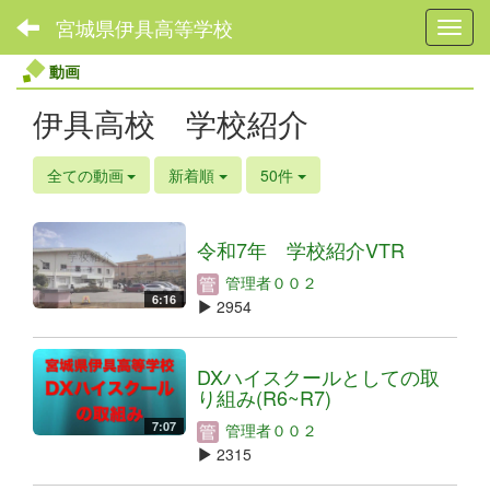
宮城県伊具高等学校
Toggl
動画
伊具高校 学校紹介
全ての動画
新着順
50件
令和7年 学校紹介VTR
管理者００２
6:16
2954
DXハイスクールとしての取
り組み(R6~R7)
7:07
管理者００２
2315