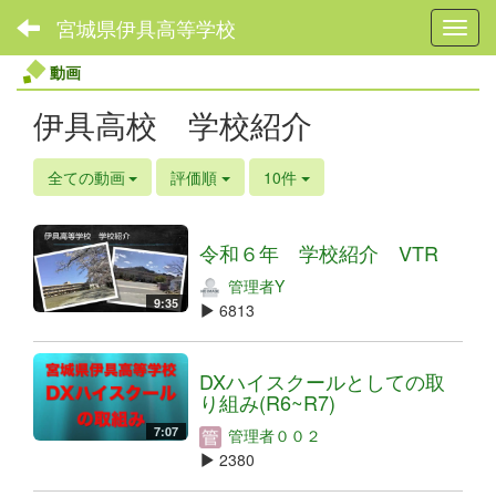
宮城県伊具高等学校
Toggl
動画
伊具高校 学校紹介
全ての動画
評価順
10件
令和６年 学校紹介 VTR
管理者Y
9:35
6813
DXハイスクールとしての取
り組み(R6~R7)
7:07
管理者００２
2380