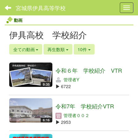
宮城県伊具高等学校
Toggl
動画
伊具高校 学校紹介
全ての動画
再生数順
10件
令和６年 学校紹介 VTR
管理者Y
9:35
6722
令和7年 学校紹介VTR
管理者００２
6:16
2953