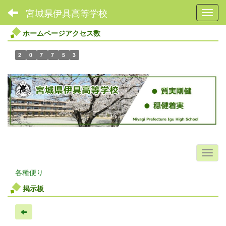
宮城県伊具高等学校
Toggl
ホームページアクセス数
2
0
7
7
5
3
各種便り
掲示板