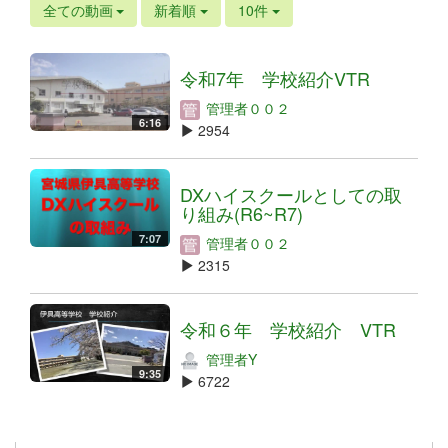
全ての動画
新着順
10件
令和7年 学校紹介VTR
管理者００２
6:16
2954
DXハイスクールとしての取
り組み(R6~R7)
7:07
管理者００２
2315
令和６年 学校紹介 VTR
管理者Y
9:35
6722