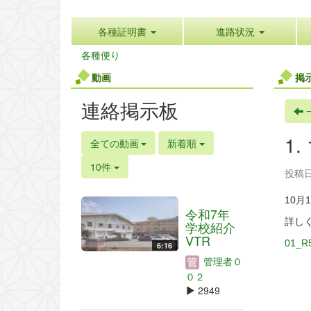
各種証明書
進路状況
各種便り
動画
掲
連絡掲示板
1
全ての動画
新着順
10件
投稿日時
10
令和7年
詳し
学校紹介
VTR
01_
6:16
管理者０
０２
2949