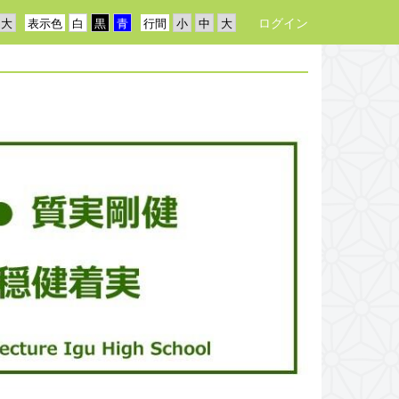
ログイン
表示色
行間