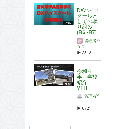
DXハイス
クールと
しての取
7:07
り組み
(R6~R7)
管理者０
０２
2312
令和６
年 学校
紹介
9:35
VTR
管理者Y
6721