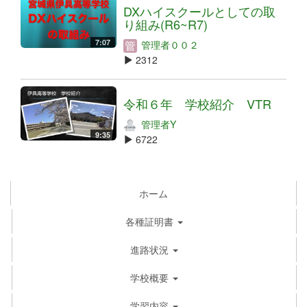
DXハイスクールとしての取
り組み(R6~R7)
7:07
管理者００２
2312
令和６年 学校紹介 VTR
管理者Y
9:35
6722
ホーム
各種証明書
進路状況
学校概要
学習内容