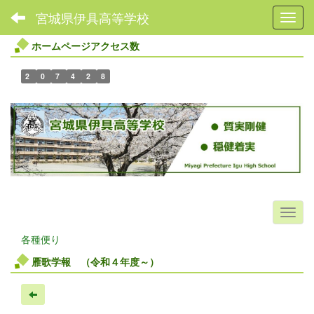
宮城県伊具高等学校
Toggl
ホームページアクセス数
2
0
7
4
2
8
各種便り
雁歌学報 （令和４年度～）