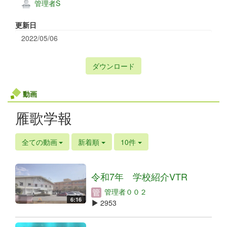
管理者S
更新日
2022/05/06
ダウンロード
動画
雁歌学報
全ての動画
新着順
10件
令和7年 学校紹介VTR
管理者００２
6:16
2953