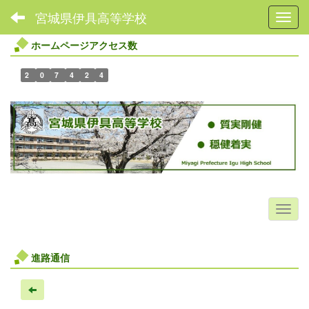
宮城県伊具高等学校
Toggl
ホームページアクセス数
2
0
7
4
2
4
進路通信