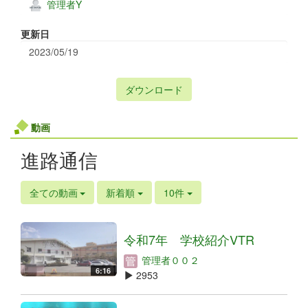
管理者Y
更新日
2023/05/19
ダウンロード
動画
進路通信
全ての動画
新着順
10件
令和7年 学校紹介VTR
管理者００２
6:16
2953