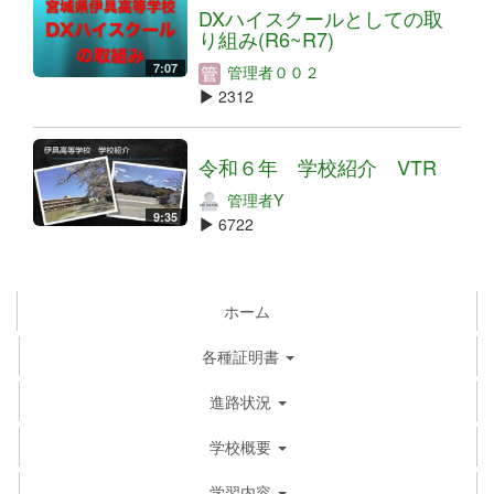
DXハイスクールとしての取
り組み(R6~R7)
7:07
管理者００２
2312
令和６年 学校紹介 VTR
管理者Y
9:35
6722
ホーム
各種証明書
進路状況
学校概要
学習内容