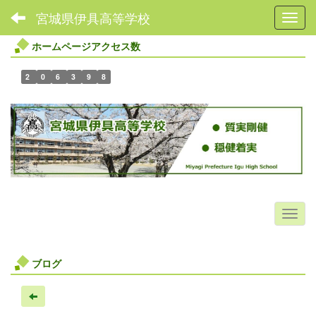
宮城県伊具高等学校
Toggl
ホームページアクセス数
2
0
6
3
9
8
ブログ