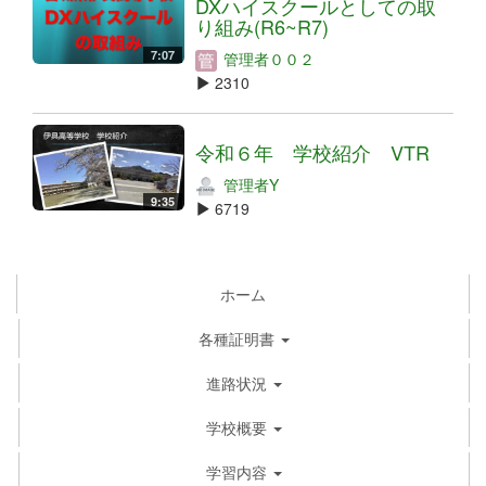
DXハイスクールとしての取
り組み(R6~R7)
7:07
管理者００２
2310
令和６年 学校紹介 VTR
管理者Y
9:35
6719
ホーム
各種証明書
進路状況
学校概要
学習内容