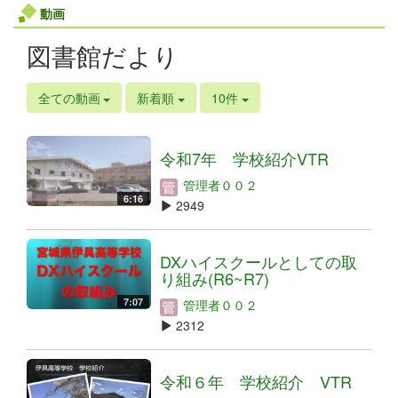
動画
図書館だより
全ての動画
新着順
10件
令和7年 学校紹介VTR
管理者００２
6:16
2949
DXハイスクールとしての取
り組み(R6~R7)
7:07
管理者００２
2312
令和６年 学校紹介 VTR