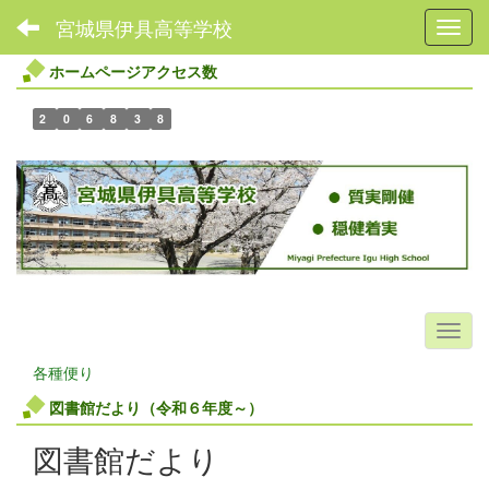
宮城県伊具高等学校
Toggl
ホームページアクセス数
2
0
6
8
3
8
各種便り
図書館だより（令和６年度～）
図書館だより