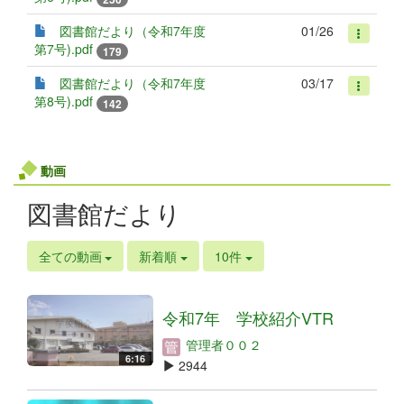
図書館だより（令和7年度
01/26
第7号).pdf
179
図書館だより（令和7年度
03/17
第8号).pdf
142
動画
図書館だより
全ての動画
新着順
10件
令和7年 学校紹介VTR
管理者００２
6:16
2944