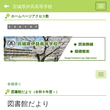
宮城県伊具高等学校
Toggl
ホームページアクセス数
2
0
6
1
9
7
各種便り
図書館だより（令和６年度～）
図書館だより