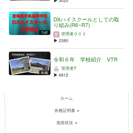
3020
DXハイスクールとしての取
り組み(R6~R7)
7:07
管理者００２
2380
令和６年 学校紹介 VTR
管理者Y
9:35
6812
ホーム
各種証明書
進路状況