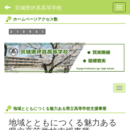
宮城県伊具高等学校
Toggl
ホームページアクセス数
2
1
0
9
5
1
地域とともにつくる魅力ある県立高等学校支援事業
地域とともにつくる魅力ある