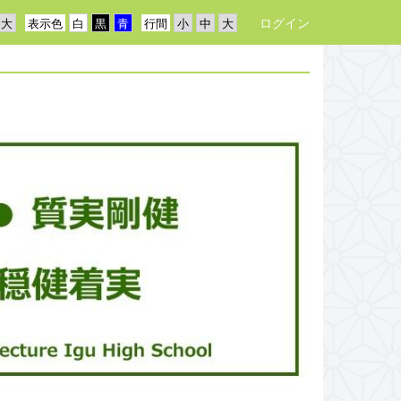
ログイン
表示色
行間