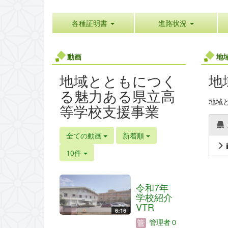
各種証明書
進路状況
動画
地
地域とともにつく
地
る魅力ある県立高
地域
等学校支援事業
全ての動画
新着順
10件
令和7年
学校紹介
VTR
6:16
管理者０