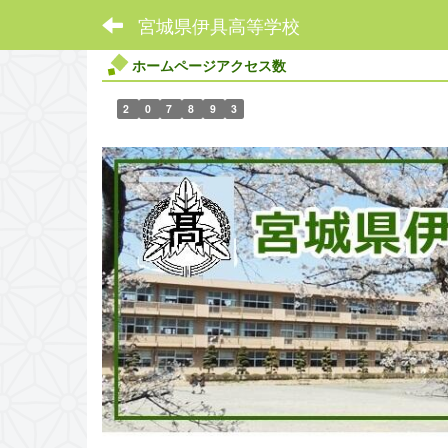
宮城県伊具高等学校
ホームページアクセス数
2
0
7
8
9
3