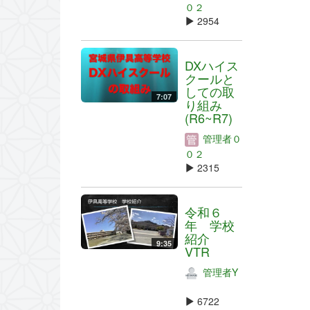
０２
2954
DXハイス
クールと
しての取
7:07
り組み
(R6~R7)
管理者０
０２
2315
令和６
年 学校
紹介
9:35
VTR
管理者Y
6722