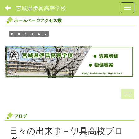
宮城県伊具高等学校
Toggl
ホームページアクセス数
2
0
7
1
5
7
ブログ
日々の出来事－伊具高校ブロ