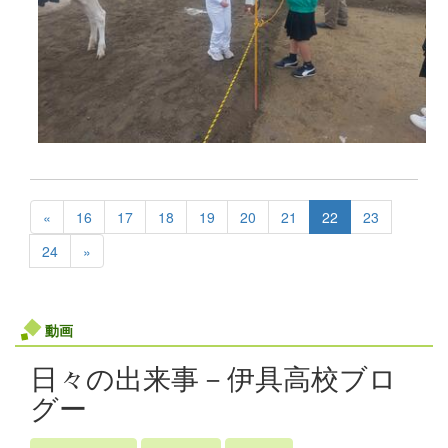
«
16
17
18
19
20
21
22
23
24
»
動画
日々の出来事－伊具高校ブロ
グー