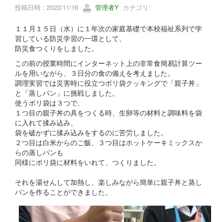
投稿日時 : 2023/11/16
管理者Y
カテゴリ:
１１月１５日（水）に１年次の家庭基礎で本校福祉系列で学
習している防災学習の一環として、
防災食つくりをしました。
この前の授業時間にインターネット上の非常食簡易計算ツー
ルを用いながら、３日分の食の備えを考えました。
調理実習では災害時に役立つポリ袋クッキングで「親子丼」
と「蒸しパン」に挑戦しました。
使うポリ袋は３つで、
１つ目の親子丼の具をつくる時、生卵等の材料と調味料を袋
に入れて揉み込み、
袋を破かずに揉み込みをするのに苦労しました。
２つ目は白米からのご飯、３つ目はホットケーキミックスか
らの蒸しパンも
同様にポリ袋に材料をいれて、つくりました。
それを湯せんして加熱し、楽しみながら簡単に親子丼と蒸し
パンを作ることができました。