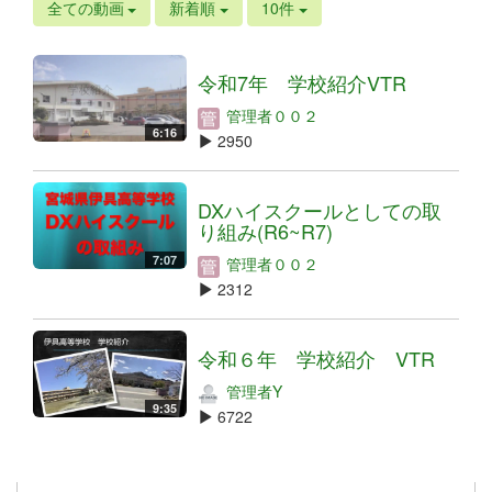
全ての動画
新着順
10件
令和7年 学校紹介VTR
管理者００２
6:16
2950
DXハイスクールとしての取
り組み(R6~R7)
7:07
管理者００２
2312
令和６年 学校紹介 VTR
管理者Y
9:35
6722